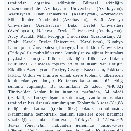
tarafından organize edilmiştir. Bilimsel etkinliğin
düzenlenmesinde Azerbaycan Üniversitesi (Azerbaycan),
Azerbaycan Diller Üniversitesi (Azerbaycan), Azerbaycan
Milli İlimler Akademisi (Azerbaycan), Bakü Avrasya
Üniversitesi (Azerbaycan), Bakü Devlet Üniversitesi
(Azerbaycan), Nahçıvan Devlet Üniversitesi (Azerbaycan),
Abay Kazakh Milli Pedogoji Üniversitesi (Kazakistan), Al-
Farabi Kazak Devlet Üniversitesi (Kazakistan), Kütahya
Dumlupınar Üniversitesi (Türkiye), İbn Haldun Üniversitesi
(Türkiye) ile muhtelif yayıncı kuruluşlar ve eğitim kurumları
paydaşlık etmiştir. Bilimsel etkinliğin Bilim ve Hakem
Kurulunda 7 ülkeden toplam 48 bilim insanı yer almıştır.
Etkinlikte Azerbaycan, Türkiye, Cezayir, Kazakistan, Pakistan,
KKTC, Ürdün ve İngiltere olmak üzere toplam 8 ülkelerden
katılımcılar yer almıştır. Konferans kapsamında 62 tebliğ
sunumu yapılmıştır. Bu sunumların 25 adedi (%40,32)
Türkiye’den katılan bilim insanları tarafından, 34 adedi
(%54,88) ise Türkiye dışından katılım sağlayan bilim insanları
tarafından hazırlanarak sunulmuştur. Toplamda 3 adet (%4,88
tebliğ de karma (çoklu ülke) olarak sunulmuştur.
Katılımcıların demografik dağılımı (ülkelere göre katılımcı
yüzdeliği) açısından Konferans, Türkiye’deki “
Akademik
Teşvik Yönetmeliği
” hükümleri gereğince “
uluslararası
bilimsel etkinlik
” kapsamında yer almaktadır. Konferans dili