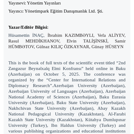
Yayınevi: Yönetim Yayınları
Yayıncı: Yönetimpark Eğitim Danışmanlık Ltd. Şti.
Yazar/Editör Bilgisi:
Hüsamettin İNAÇ,
İbrahim KAZIMBƏYLI, Vefa ALİYEV,
Rasul MEHDİKHANOV, Elvin TALİŞİNSKİ, Samir
HÜMBƏTOV, Gülnaz KILIÇ ÖZKAYNAR, Günay HÜSEYN
This is the book of full texts of the scientific event titled “2nd
Zəngəzur Beynəlxalq Elmi Konfransı” held online in Baku
(Azerbaijan) on October 5, 2025. The conference was
organized by the “Center for International Relations and
Diplomacy Research”.
Azerbaijan University (Azerbaijan),
Azerbaijan University of Languages ​​(Azerbaijan), Azerbaijan
National Academy of Sciences (Azerbaijan), Baku Eurasia
University (Azerbaijan), Baku State University (Azerbaijan),
Nakhchivan State University (Azerbaijan), Abay Kazakh
National Pedagogical University (Kazakhstan), Al-Farabi
Kazakh State University (Kazakhstan), Kütahya Dumlupınar
University (Turkey), Ibn Haldun University (Turkey) and
various publishing organizations and educational institutions