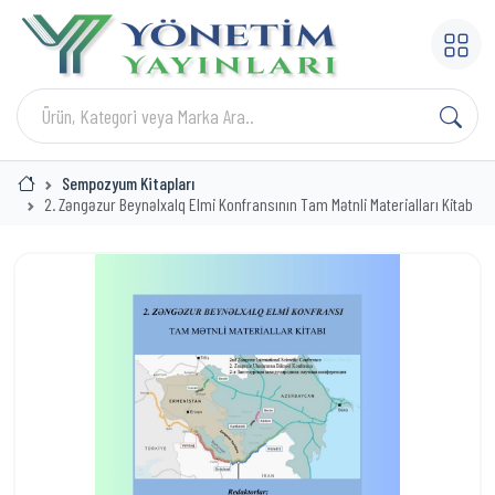
Sempozyum Kitapları
2. Zəngəzur Beynəlxalq Elmi Konfransının Tam Mətnli Materialları Kitab