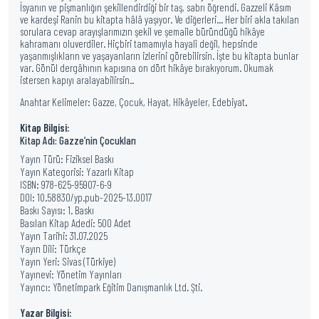
İsyanın ve pişmanlığın şekillendirdiği bir taş, sabrı öğrendi. Gazzeli Kâsım
ve kardeşi Ranin bu kitapta hâlâ yaşıyor. Ve diğerleri... Her biri akla takılan
sorulara cevap arayışlarımızın şekil ve şemaile büründüğü hikâye
kahramanı oluverdiler. Hiçbiri tamamıyla hayalî değil, hepsinde
yaşanmışlıkların ve yaşayanların izlerini görebilirsin. İşte bu kitapta bunlar
var. Gönül dergâhının kapısına on dört hikâye bırakıyorum. Okumak
istersen kapıyı aralayabilirsin..
Anahtar Kelimeler:
Gazze, Çocuk, Hayat, Hikâyeler, Edebiyat
.
Kitap Bilgisi:
Kitap Adı: Gazze’nin Çocukları
Yayın Türü: Fiziksel Baskı
Yayın Kategorisi: Yazarlı Kitap
ISBN: 978-625-95907-6-9
DOI: 10.58830/yp.pub-2025-13.0017
Baskı Sayısı: 1. Baskı
Basılan Kitap Adedi: 500 Adet
Yayın Tarihi: 31.07.2025
Yayın Dili: Türkçe
Yayın Yeri: Sivas (Türkiye)
Yayınevi: Yönetim Yayınları
Yayıncı: Yönetimpark Eğitim Danışmanlık Ltd. Şti.
Yazar Bilgisi: