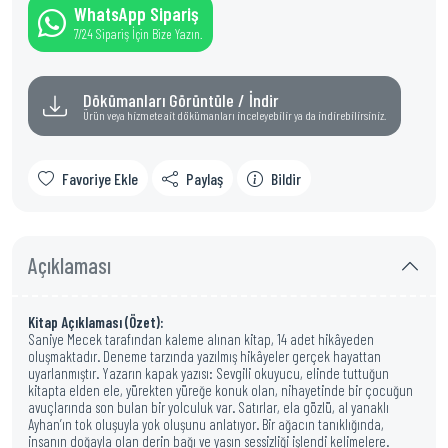
WhatsApp Sipariş
7/24 Sipariş İçin Bize Yazın.
Dökümanları Görüntüle / İndir
Ürün veya hizmete ait dökümanları inceleyebilir ya da indirebilirsiniz.
Favoriye Ekle
Paylaş
Bildir
Açıklaması
Kitap Açıklaması (Özet):
Saniye Mecek tarafından kaleme alınan kitap, 14 adet hikâyeden
oluşmaktadır. Deneme tarzında yazılmış hikâyeler gerçek hayattan
uyarlanmıştır. Yazarın kapak yazısı: Sevgili okuyucu, elinde tuttuğun
kitapta elden ele, yürekten yüreğe konuk olan, nihayetinde bir çocuğun
avuçlarında son bulan bir yolculuk var. Satırlar, ela gözlü, al yanaklı
Ayhan’ın tok oluşuyla yok oluşunu anlatıyor. Bir ağacın tanıklığında,
insanın doğayla olan derin bağı ve yasın sessizliği işlendi kelimelere.