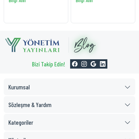
Bilgi Alın
Bilgi Alın
Congress P
Bizi Takip Edin!
Kurumsal
Sözleşme & Yardım
Kategoriler