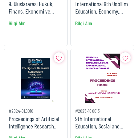
9. Uluslararası Hukuk,
International 9th Usbilim
Finans, Ekonomi ve
Education, Economy,
Yönetim Kongre Kitabı
Management and Social
Bilgi Alın
Bilgi Alın
Sc
#2024-01.0010
#2025-10.0013
Proceedings of Artificial
9th International
Intelligence Research
Education, Social and
Symposium
Behavioral Sciences