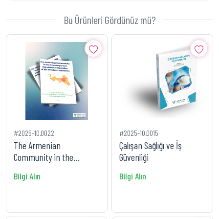
Bu Ürünleri Gördünüz mü?
#2025-10.0022
#2025-10.0015
The Armenian
Çalışan Sağlığı ve İş
Community in the
Güvenliği
Republic of Chechnya and
Bilgi Alın
Bilgi Alın
Ingushetia of t