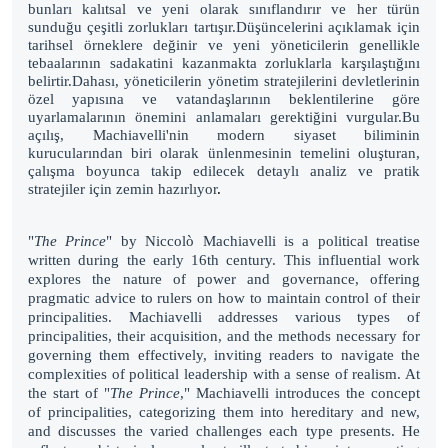
bunları kalıtsal ve yeni olarak sınıflandırır ve her türün
sunduğu çeşitli zorlukları tartışır.
Düşüncelerini açıklamak için
tarihsel örneklere değinir ve yeni yöneticilerin genellikle
tebaalarının sadakatini kazanmakta zorluklarla karşılaştığını
belirtir.
Dahası, yöneticilerin yönetim stratejilerini devletlerinin
özel yapısına ve vatandaşlarının beklentilerine göre
uyarlamalarının önemini anlamaları gerektiğini vurgular.
Bu
açılış, Machiavelli'nin modern siyaset biliminin
kurucularından biri olarak ünlenmesinin temelini oluşturan,
çalışma boyunca takip edilecek detaylı analiz ve pratik
stratejiler için zemin hazırlıyor
.
"
The Prince
" by Niccolò Machiavelli is a political treatise
written during the early 16th century. This influential work
explores the nature of power and governance, offering
pragmatic advice to rulers on how to maintain control of their
principalities. Machiavelli addresses various types of
principalities, their acquisition, and the methods necessary for
governing them effectively, inviting readers to navigate the
complexities of political leadership with a sense of realism. At
the start of "
The Prince
," Machiavelli introduces the concept
of principalities, categorizing them into hereditary and new,
and discusses the varied challenges each type presents. He