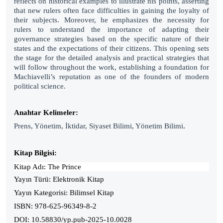
reflects on historical examples to illustrate his points, asserting
that new rulers often face difficulties in gaining the loyalty of
their subjects. Moreover, he emphasizes the necessity for
rulers to understand the importance of adapting their
governance strategies based on the specific nature of their
states and the expectations of their citizens. This opening sets
the stage for the detailed analysis and practical strategies that
will follow throughout the work, establishing a foundation for
Machiavelli’s reputation as one of the founders of modern
political science.
Anahtar Kelimeler:
Prens, Yönetim, İktidar, Siyaset Bilimi, Yönetim Bilimi
.
Kitap Bilgisi:
Kitap Adı:
The Prince
Yayın Türü: Elektronik Kitap
Yayın Kategorisi: Bilimsel Kitap
ISBN: 978-625-96349-8-2
DOI: 10.58830/yp.pub-2025-10.0028